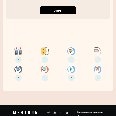
ответ
3
3
5
2
1
1
0
0
Ментáль
Политика конфиденциальности