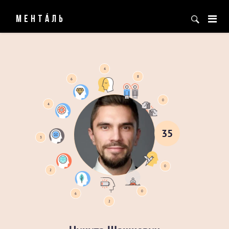
МЕНТÁЛЬ
35