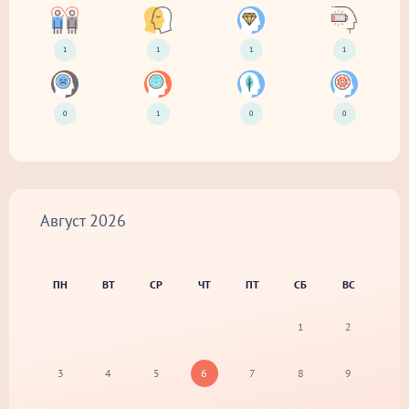
1
1
1
1
0
1
0
0
Август
2026
ПН
ВТ
СР
ЧТ
ПТ
СБ
ВС
1
2
3
4
5
6
7
8
9