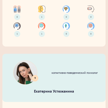
0
1
0
0
1
1
0
0
когнитивно-поведенческий психолог
9
Екатерина Устюжанина