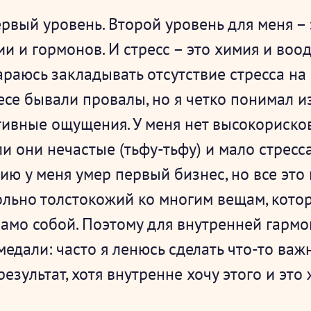
ервый уровень. Второй уровень для меня – 
ии и гормонов. И стресс – это химия и во
араюсь закладывать отсутствие стресса на б
есе бывали провалы, но я четко понимал из
ативные ощущения. У меня нет высокориско
и они нечастые (тьфу-тьфу) и мало стресса
мию у меня умер первый бизнес, но все эт
вольно толстокожий ко многим вещам, кото
само собой. Поэтому для внутренней гарм
едали: часто я ленюсь сделать что-то важ
езультат, хотя внутренне хочу этого и это