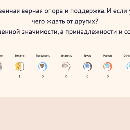
твенная верная опора и поддержка. И если 
чего ждать от других?
енной значимости, а принадлежности и соп
гия
Эмпатия
Полезность
Усталость
Грусть
Радость
Осмы
1
0
0
0
0