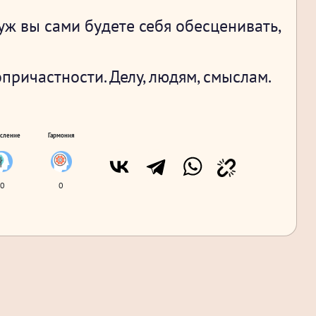
уж вы сами будете себя обесценивать,
ричастности. Делу, людям, смыслам.
сление
Гармония
0
0