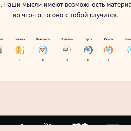
. Наши мысли имеют возможность материа
во что-то, то оно с тобой случится.
гия
Эмпатия
Полезность
Усталость
Грусть
Радость
Осмы
1
0
0
0
1