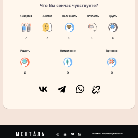
Что Вы сейчас чувствуете?
Синергия
Эмпатия
Полезность
Усталость
Грусть
2
2
0
0
0
Радость
Осмысление
Гармония
0
0
0
Ментáль
Политика конфиденциальности