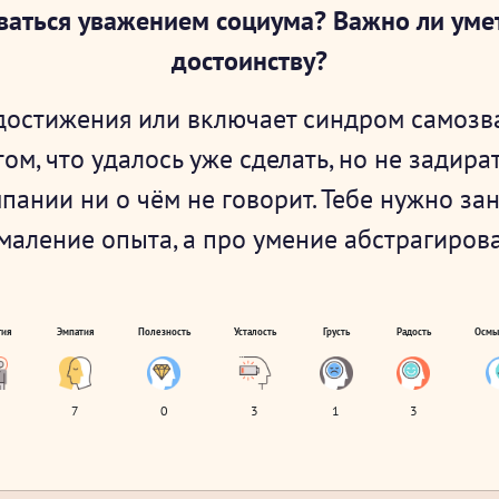
ваться уважением социума? Важно ли умет
достоинству?
 достижения или включает синдром самозва
ом, что удалось уже сделать, но не задират
ании ни о чём не говорит. Тебе нужно за
умаление опыта, а про умение абстрагироват
гия
Эмпатия
Полезность
Усталость
Грусть
Радость
Осмы
7
0
3
1
3