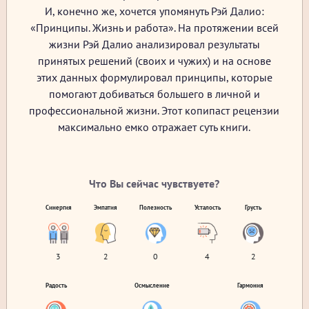
И, конечно же, хочется упомянуть Рэй Далио:
«Принципы. Жизнь и работа». На протяжении всей
жизни Рэй Далио анализировал результаты
принятых решений (своих и чужих) и на основе
этих данных формулировал принципы, которые
помогают добиваться большего в личной и
профессиональной жизни. Этот копипаст рецензии
максимально емко отражает суть книги.
Что Вы сейчас чувствуете?
Синергия
Эмпатия
Полезность
Усталость
Грусть
3
2
0
4
2
Радость
Осмысление
Гармония