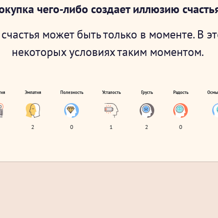
окупка чего-либо создает иллюзию счасть
счастья может быть только в моменте. В э
некоторых условиях таким моментом.
гия
Эмпатия
Полезность
Усталость
Грусть
Радость
Осмы
2
0
1
2
0