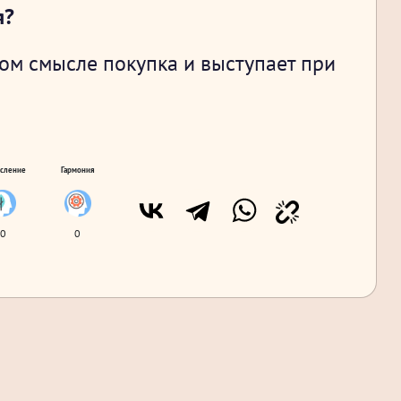
я?
том смысле покупка и выступает при
сление
Гармония
0
0