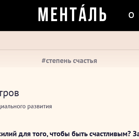
о
МЕНТÁЛЬ
#степень счастья
тров
циального развития
илий для того, чтобы быть счастливым? З