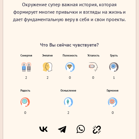
Окружение супер важная история, которая
формирует многие привычки и взгляды на жизнь и
дает фундаментальную веру в себя и свои проекты.
Что Вы сейчас чувствуете?
Синергия
Эмпатия
Полезность
Усталость
Грусть
2
2
0
0
1
Радость
Осмысление
Гармония
0
2
0