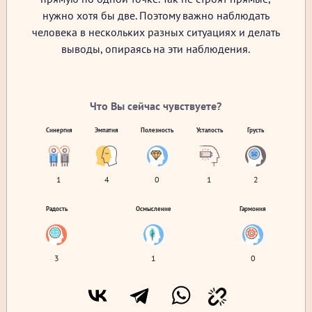
нужно хотя бы две. Поэтому важно наблюдать
человека в нескольких разных ситуациях и делать
выводы, опираясь на эти наблюдения.
Что Вы сейчас чувствуете?
Синергия
Эмпатия
Полезность
Усталость
Грусть
1
4
0
1
2
Радость
Осмысление
Гармония
3
1
0