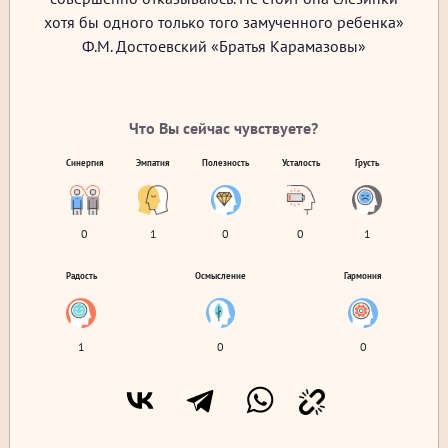
хотя бы одного только того замученного ребенка»
Ф.М. Достоевский «Братья Карамазовы»
Что Вы сейчас чувствуете?
Синергия
Эмпатия
Полезность
Усталость
Грусть
0
1
0
0
1
Радость
Осмысление
Гармония
1
0
0