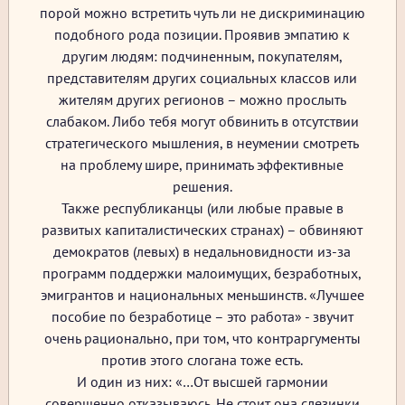
порой можно встретить чуть ли не дискриминацию
подобного рода позиции. Проявив эмпатию к
другим людям: подчиненным, покупателям,
представителям других социальных классов или
жителям других регионов – можно прослыть
слабаком. Либо тебя могут обвинить в отсутствии
стратегического мышления, в неумении смотреть
на проблему шире, принимать эффективные
решения.
Также республиканцы (или любые правые в
развитых капиталистических странах) – обвиняют
демократов (левых) в недальновидности из-за
программ поддержки малоимущих, безработных,
эмигрантов и национальных меньшинств. «Лучшее
пособие по безработице – это работа» - звучит
очень рационально, при том, что контраргументы
против этого слогана тоже есть.
И один из них: «…От высшей гармонии
совершенно отказываюсь. Не стоит она слезинки