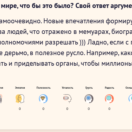
 мире, что бы это было? Свой ответ аргум
 самоочевидно. Новые впечатления формир
 людей, что отражено в мемуарах, биограф
полномочиями разрешать ))) Ладно, если с 
 дерьмо, в полезное русло. Например, как
ать и приделывать органы, чтобы миллионы
гия
Эмпатия
Полезность
Усталость
Грусть
Радость
Осмы
0
0
0
0
0