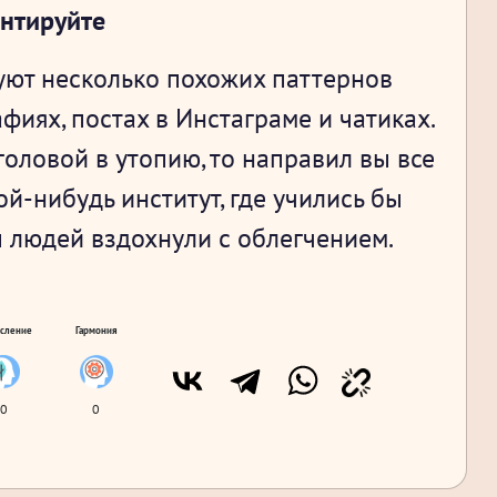
ентируйте
уют несколько похожих паттернов
иях, постах в Инстаграме и чатиках.
головой в утопию, то направил вы все
ой-нибудь институт, где учились бы
 людей вздохнули с облегчением.
сление
Гармония
0
0