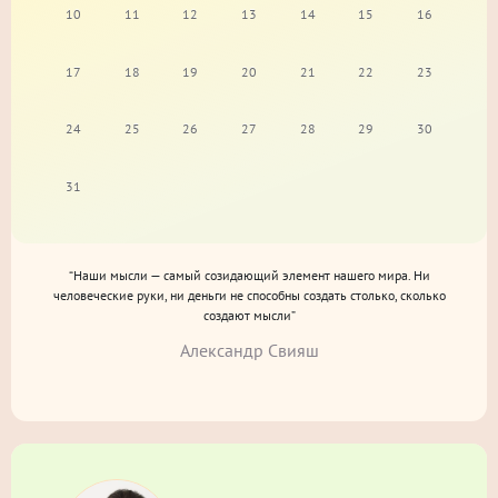
10
11
12
13
14
15
16
17
18
19
20
21
22
23
24
25
26
27
28
29
30
31
“Наши мысли — самый созидающий элемент нашего мира. Ни
человеческие руки, ни деньги не способны создать столько, сколько
создают мысли”
Александр Свияш