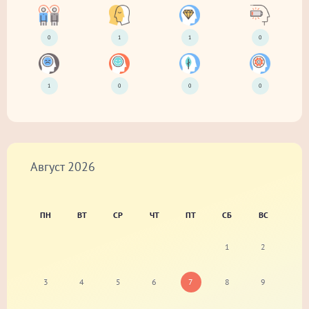
0
1
1
0
1
0
0
0
Август
2026
ПН
ВТ
СР
ЧТ
ПТ
СБ
ВС
1
2
3
4
5
6
7
8
9