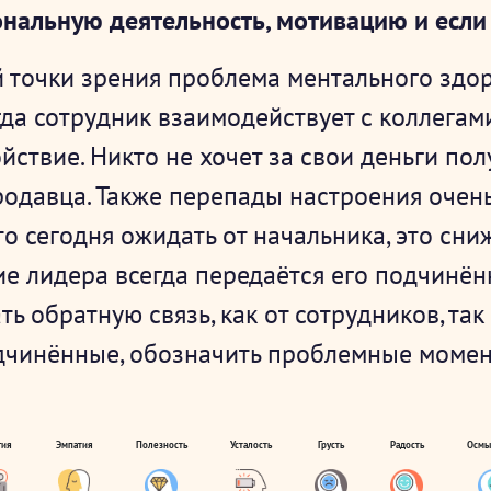
нальную деятельность, мотивацию и если 
 точки зрения проблема ментального здор
да сотрудник взаимодействует с коллегами
йствие. Никто не хочет за свои деньги пол
родавца. Также перепады настроения очен
то сегодня ожидать от начальника, это сн
ие лидера всегда передаётся его подчинён
ь обратную связь, как от сотрудников, так 
одчинённые, обозначить проблемные момен
гия
Эмпатия
Полезность
Усталость
Грусть
Радость
Осмы