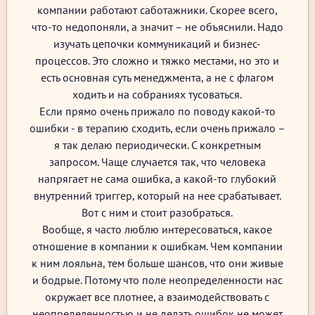
компании работают саботажники. Скорее всего,
что-то недопоняли, а значит – не объяснили. Надо
изучать цепочки коммуникаций и бизнес-
процессов. Это сложно и тяжко местами, но это и
есть основная суть менеджмента, а не с флагом
ходить и на собраниях тусоваться.
Если прямо очень прижало по поводу какой-то
ошибки - в терапию сходить, если очень прижало –
я так делаю периодически. С конкретным
запросом. Чаще случается так, что человека
напрягает не сама ошибка, а какой-то глубокий
внутренний триггер, который на нее срабатывает.
Вот с ним и стоит разобраться.
Вообще, я часто люблю интересоваться, какое
отношение в компании к ошибкам. Чем компании
к ним лояльна, тем больше шансов, что они живые
и бодрые. Потому что поле неопределенности нас
окружает все плотнее, а взаимодействовать с
неопределенностью и не делать ошибок не может