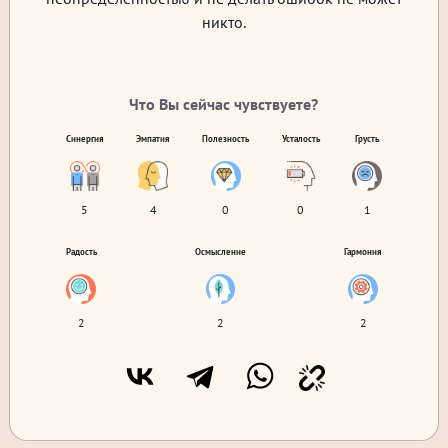
никто.
Что Вы сейчас чувствуете?
Синергия
Эмпатия
Полезность
Усталость
Грусть
5
4
0
0
1
Радость
Осмысление
Гармония
2
2
2