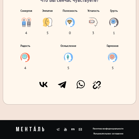
Что Вы сейчас чувствуете?
Синергия
Эмпатия
Полезность
Усталость
Грусть
4
5
0
3
1
Радость
Осмысление
Гармония
4
5
5
Ментáль
Политика конфиденциальности
Пользовательское соглашение