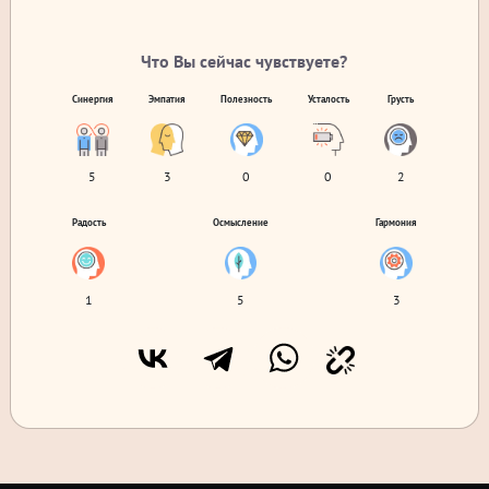
Что Вы сейчас чувствуете?
Синергия
Эмпатия
Полезность
Усталость
Грусть
5
3
0
0
2
Радость
Осмысление
Гармония
1
5
3