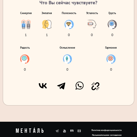
Что Вы сейчас чувствуете?
Синергия
Эмпатия
Полезность
Усталость
Грусть
1
1
0
0
0
Радость
Осмысление
Гармония
0
0
0
Ментáль
Политика конфиденциальности
Пользовательское соглашение