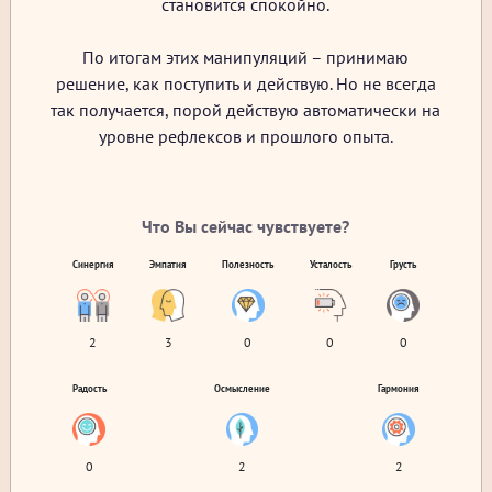
становится спокойно.
По итогам этих манипуляций – принимаю
решение, как поступить и действую. Но не всегда
так получается, порой действую автоматически на
уровне рефлексов и прошлого опыта.
Что Вы сейчас чувствуете?
Синергия
Эмпатия
Полезность
Усталость
Грусть
2
3
0
0
0
Радость
Осмысление
Гармония
0
2
2