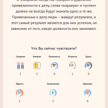
привязанности к делу, слова «карьера» и «успех»
далеко не всегда будут значить одно и то же.
Привязанные к делу люди – жаждут результата, и
этот самый результат является для них успехом, не
зависимо от того, какую должность они занимают.
Что Вы сейчас чувствуете?
Синергия
Эмпатия
Полезность
Усталость
Грусть
2
5
0
1
0
Радость
Осмысление
Гармония
1
2
0