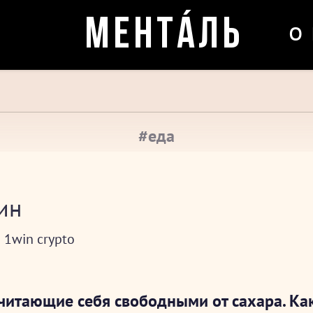
о
МЕНТÁЛЬ
#еда
ин
 1win crypto
читающие себя свободными от сахара. Ка