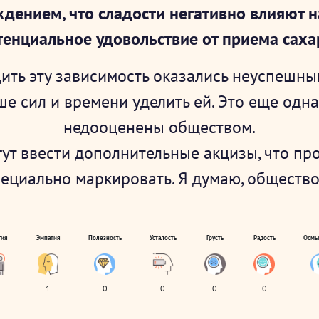
ждением, что сладости негативно влияют 
тенциальное удовольствие от приема саха
ить эту зависимость оказались неуспешны
е сил и времени уделить ей. Это еще одна
недооценены обществом.
огут ввести дополнительные акцизы, что 
пециально маркировать. Я думаю, общество
гия
Эмпатия
Полезность
Усталость
Грусть
Радость
Осмы
1
0
0
0
0