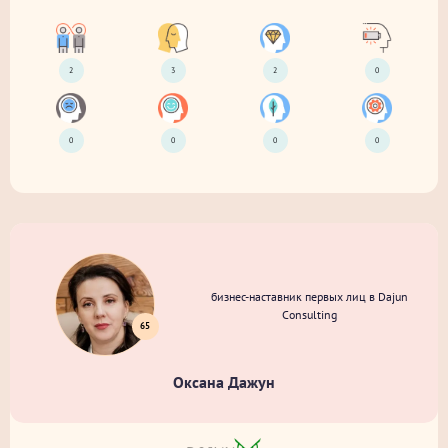
2
3
2
0
0
0
0
0
бизнес-наставник первых лиц в Dajun
Consulting
65
Оксана Дажун