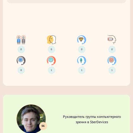
0
0
0
0
0
1
1
1
Руководитель группы компьютерного
зрения в SberDevices
66