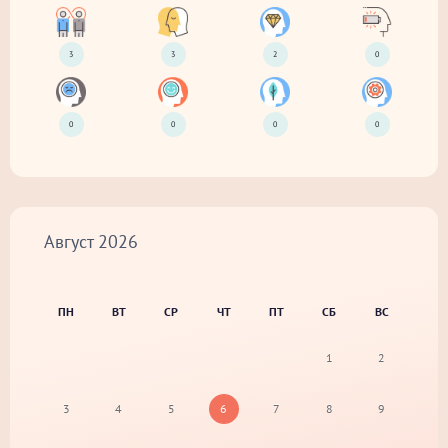
3
3
2
0
0
0
0
0
Август
2026
ПН
ВТ
СР
ЧТ
ПТ
СБ
ВС
1
2
3
4
5
6
7
8
9