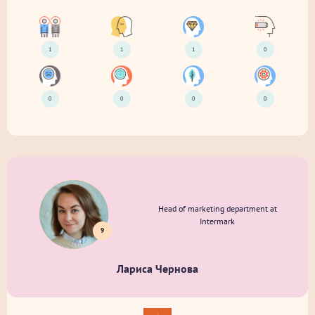
1
1
1
0
0
0
0
0
Head of marketing department at
Intermark
9
Лариса Чернова