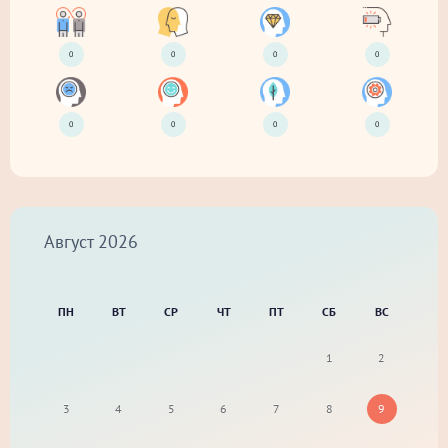
0
0
0
0
0
0
0
0
Август
2026
ПН
ВТ
СР
ЧТ
ПТ
СБ
ВС
1
2
3
4
5
6
7
8
9