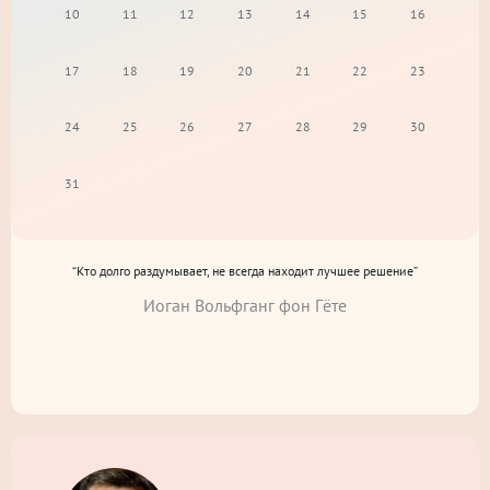
10
11
12
13
14
15
16
17
18
19
20
21
22
23
24
25
26
27
28
29
30
31
“Кто долго раздумывает, не всегда находит лучшее решение”
Иоган Вольфганг фон Гёте