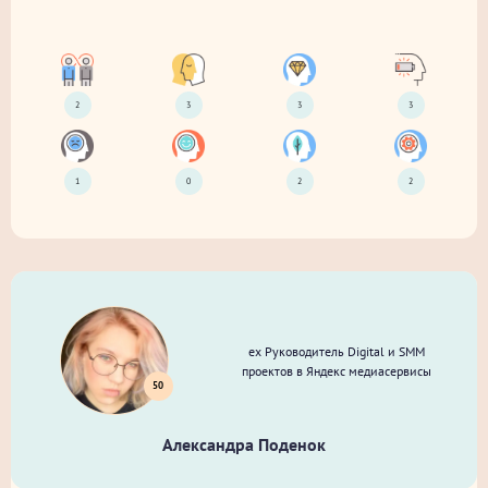
2
3
3
3
1
0
2
2
ex Руководитель Digital и SMM
проектов в Яндекс медиасервисы
50
Александра Поденок