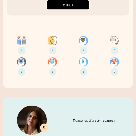
ответ
1
1
1
0
1
1
1
0
Психолог, cft-, act- терапевт
51