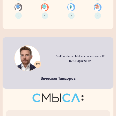
0
0
0
0
Co-Founder в сМЫсл: консалтинг в IT
B2B маркетинге
239
Вячеслав Танцоров